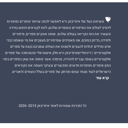
משימת העל של אינדיבוק היא לאפשר לכמה שיותר סופרים וסופרות
להפיץ לעולם את הסיפורים והמסרים שלהם, לתת לקוראים חופש בחירה
והעשיר את כוח הקריאה בעולם שלהם. אנחנו אוהבים ספרים, סיפורים
ולמידה, בדיוק כמוכם, אנו מאמינים שסיפורים מעצבים את מי שאנחנו כבני
אדם ומילים יכולות להעצים ולשנות את העולם שסביבנו.קצת על ספרים
אלקטרוניים / דיגיטלייםאינדיבוק היא חלק אינטגראלי מהמהפכה של ספרים
אלקטרוניים בשפה עברית להורדה, מהפכה אשר פתחה את שוק הספרים בפני
המון סופרים וסופרות חדשים ומוכשרים ובעיקר חשפה את הקוראים
הישראלים לעוד מבחר עצום ומרתק של ספרים בשלל נושאים וז'אנרים.
קרא עוד
כל הזכויות שמורות לאתר אינדיבוק 2013- 2026