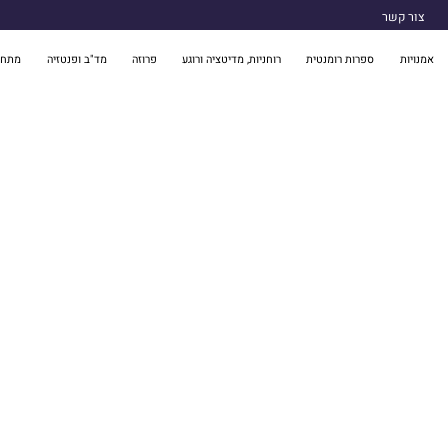
צור קשר
אמנויות
ספרות רומנטית
רוחניות, מדיטציה ורוגע
פרוזה
מד"ב ופנטזיה
מתח 