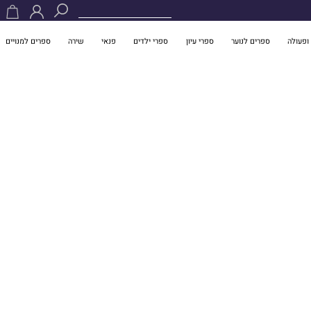
ופעולה
ספרים לנוער
ספרי עיון
ספרי ילדים
פנאי
שירה
ספרים למנויים