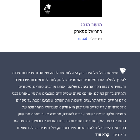
מושב הנהג
מיוריאל ספארק
דיגיטלי
44 ₪
משימת העל של אינדיבוק היא לאפשר לכמה שיותר סופרים וסופרות
להפיץ לעולם את הסיפורים והמסרים שלהם, לתת לקוראים חופש בחירה
והעשיר את כוח הקריאה בעולם שלהם. אנחנו אוהבים ספרים, סיפורים
ולמידה, בדיוק כמוכם, אנו מאמינים שסיפורים מעצבים את מי שאנחנו כבני
אדם ומילים יכולות להעצים ולשנות את העולם שסביבנו.קצת על ספרים
אלקטרוניים / דיגיטלייםאינדיבוק היא חלק אינטגראלי מהמהפכה של
ספרים אלקטרוניים בשפה עברית להורדה, מהפכה אשר פתחה את שוק
הספרים בפני המון סופרים וסופרות חדשים ומוכשרים ובעיקר חשפה את
הקוראים הישראלים לעוד מבחר עצום ומרתק של ספרים בשלל נושאים
קרא עוד
וז'אנרים.