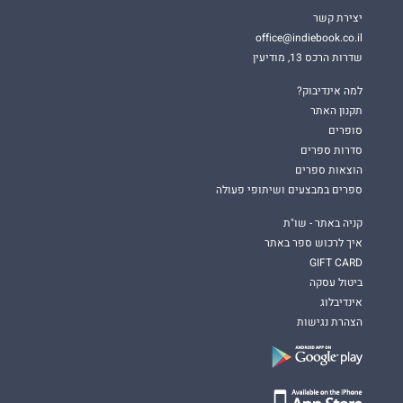
יצירת קשר
office@indiebook.co.il
שדרות הרכס 13, מודיעין
למה אינדיבוק?
תקנון האתר
סופרים
סדרות ספרים
הוצאות ספרים
ספרים במבצעים ושיתופי פעולה
קניה באתר - שו"ת
איך לרכוש ספר באתר
GIFT CARD
ביטול עסקה
אינדיבלוג
הצהרת נגישות