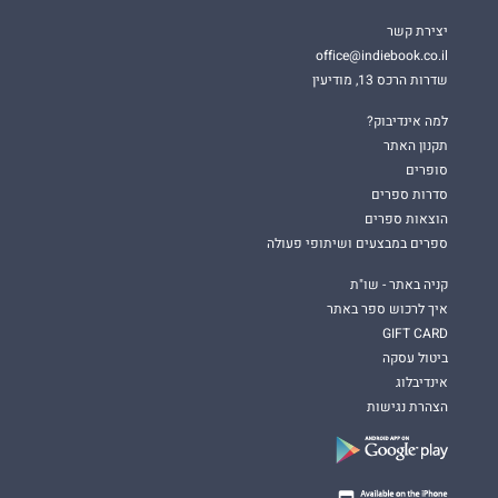
יצירת קשר
office@indiebook.co.il
שדרות הרכס 13, מודיעין
למה אינדיבוק?
תקנון האתר
סופרים
סדרות ספרים
הוצאות ספרים
ספרים במבצעים ושיתופי פעולה
קניה באתר - שו"ת
איך לרכוש ספר באתר
GIFT CARD
ביטול עסקה
אינדיבלוג
הצהרת נגישות