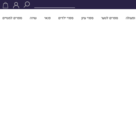
ופעולה
ספרים לנוער
ספרי עיון
ספרי ילדים
פנאי
שירה
ספרים למנויים