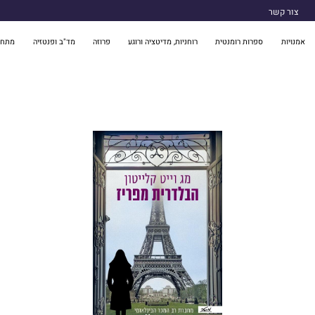
צור קשר
אמנויות
ספרות רומנטית
רוחניות, מדיטציה ורוגע
פרוזה
מד"ב ופנטזיה
מתח 