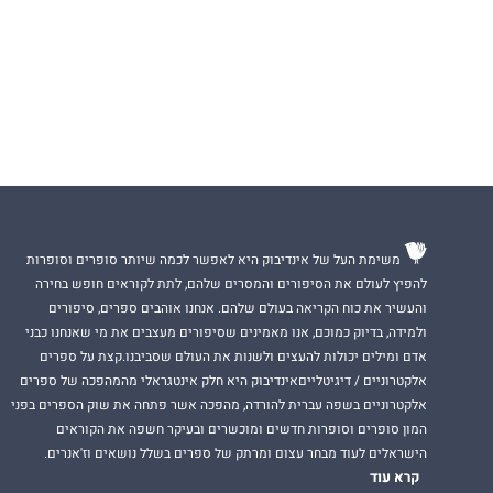
משימת העל של אינדיבוק היא לאפשר לכמה שיותר סופרים וסופרות
להפיץ לעולם את הסיפורים והמסרים שלהם, לתת לקוראים חופש בחירה
והעשיר את כוח הקריאה בעולם שלהם. אנחנו אוהבים ספרים, סיפורים
ולמידה, בדיוק כמוכם, אנו מאמינים שסיפורים מעצבים את מי שאנחנו כבני
אדם ומילים יכולות להעצים ולשנות את העולם שסביבנו.קצת על ספרים
אלקטרוניים / דיגיטלייםאינדיבוק היא חלק אינטגראלי מהמהפכה של ספרים
אלקטרוניים בשפה עברית להורדה, מהפכה אשר פתחה את שוק הספרים בפני
המון סופרים וסופרות חדשים ומוכשרים ובעיקר חשפה את הקוראים
הישראלים לעוד מבחר עצום ומרתק של ספרים בשלל נושאים וז'אנרים.
קרא עוד