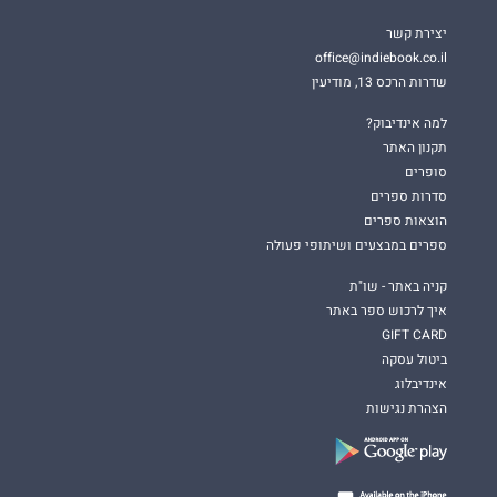
יצירת קשר
office@indiebook.co.il
שדרות הרכס 13, מודיעין
למה אינדיבוק?
תקנון האתר
סופרים
סדרות ספרים
הוצאות ספרים
ספרים במבצעים ושיתופי פעולה
קניה באתר - שו"ת
איך לרכוש ספר באתר
GIFT CARD
ביטול עסקה
אינדיבלוג
הצהרת נגישות