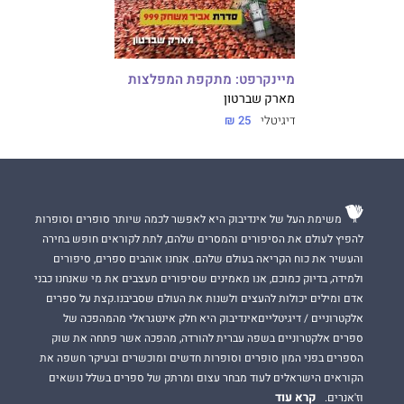
מיינקרפט: מתקפת המפלצות
מארק שברטון
דיגיטלי
25 ₪
משימת העל של אינדיבוק היא לאפשר לכמה שיותר סופרים וסופרות
להפיץ לעולם את הסיפורים והמסרים שלהם, לתת לקוראים חופש בחירה
והעשיר את כוח הקריאה בעולם שלהם. אנחנו אוהבים ספרים, סיפורים
ולמידה, בדיוק כמוכם, אנו מאמינים שסיפורים מעצבים את מי שאנחנו כבני
אדם ומילים יכולות להעצים ולשנות את העולם שסביבנו.קצת על ספרים
אלקטרוניים / דיגיטלייםאינדיבוק היא חלק אינטגראלי מהמהפכה של
ספרים אלקטרוניים בשפה עברית להורדה, מהפכה אשר פתחה את שוק
הספרים בפני המון סופרים וסופרות חדשים ומוכשרים ובעיקר חשפה את
הקוראים הישראלים לעוד מבחר עצום ומרתק של ספרים בשלל נושאים
קרא עוד
וז'אנרים.