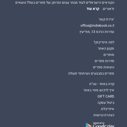
הקוראים הישראלים לעוד מבחר עצום ומרתק של ספרים בשלל נושאים
קרא עוד
וז'אנרים.
יצירת קשר
office@indiebook.co.il
שדרות הרכס 13, מודיעין
למה אינדיבוק?
תקנון האתר
סופרים
סדרות ספרים
הוצאות ספרים
ספרים במבצעים ושיתופי פעולה
קניה באתר - שו"ת
איך לרכוש ספר באתר
GIFT CARD
ביטול עסקה
אינדיבלוג
הצהרת נגישות