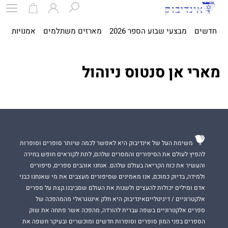
חדשים
מבצעי שבוע הספר 2026
מארזים משתלמים
אמנויות
ספ
מארי אן סנטוס ניוהול
משימת העל של אינדיבוק היא לאפשר לכמה שיותר סופרים וסופרות
להפיץ לעולם את הסיפורים והמסרים שלהם, לתת לקוראים חופש בחירה
והעשיר את כוח הקריאה בעולם שלהם. אנחנו אוהבים ספרים, סיפורים
ולמידה, בדיוק כמוכם, אנו מאמינים שסיפורים מעצבים את מי שאנחנו כבני
אדם ומילים יכולות להעצים ולשנות את העולם שסביבנו.קצת על ספרים
אלקטרוניים / דיגיטלייםאינדיבוק היא חלק אינטגראלי מהמהפכה של
ספרים אלקטרוניים בשפה עברית להורדה, מהפכה אשר פתחה את שוק
הספרים בפני המון סופרים וסופרות חדשים ומוכשרים ובעיקר חשפה את