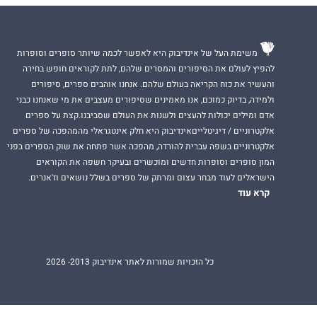
משימת העל של אינדיבוק היא לאפשר לכמה שיותר סופרים וסופרות
להפיץ לעולם את הסיפורים והמסרים שלהם, לתת לקוראים חופש בחירה
והעשיר את כוח הקריאה בעולם שלהם. אנחנו אוהבים ספרים, סיפורים
ולמידה, בדיוק כמוכם, אנו מאמינים שסיפורים מעצבים את מי שאנחנו כבני
אדם ומילים יכולות להעצים ולשנות את העולם שסביבנו.קצת על ספרים
אלקטרוניים / דיגיטלייםאינדיבוק היא חלק אינטגראלי מהמהפכה של ספרים
אלקטרוניים בשפה עברית להורדה, מהפכה אשר פתחה את שוק הספרים בפני
המון סופרים וסופרות חדשים ומוכשרים ובעיקר חשפה את הקוראים
הישראלים לעוד מבחר עצום ומרתק של ספרים בשלל נושאים וז'אנרים.
קרא עוד
כל הזכויות שמורות לאתר אינדיבוק 2013- 2026