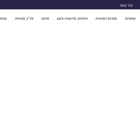
צור קשר
אמנויות
ספרות רומנטית
רוחניות, מדיטציה ורוגע
פרוזה
מד"ב ופנטזיה
מתח 