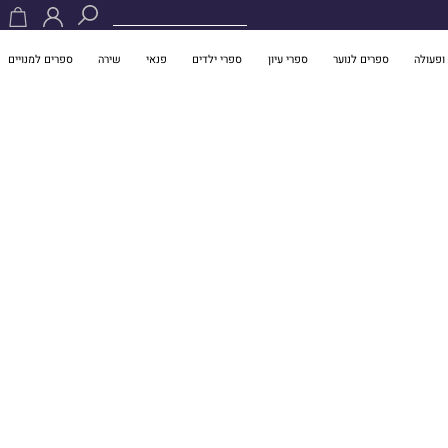
ופעולה
ספרים לנוער
ספרי עיון
ספרי ילדים
פנאי
שירה
ספרים למנויים