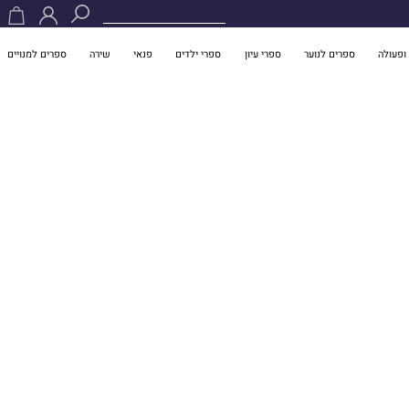
ופעולה
ספרים לנוער
ספרי עיון
ספרי ילדים
פנאי
שירה
ספרים למנויים