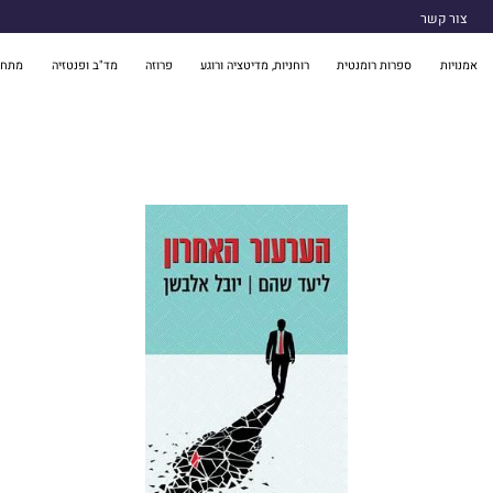
צור קשר
אמנויות
ספרות רומנטית
רוחניות, מדיטציה ורוגע
פרוזה
מד"ב ופנטזיה
מתח 