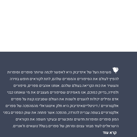
משימת העל של אינדיבוק היא לאפשר לכמה שיותר סופרים וסופרות
להפיץ לעולם את הסיפורים והמסרים שלהם, לתת לקוראים חופש בחירה
והעשיר את כוח הקריאה בעולם שלהם. אנחנו אוהבים ספרים, סיפורים
ולמידה, בדיוק כמוכם, אנו מאמינים שסיפורים מעצבים את מי שאנחנו כבני
אדם ומילים יכולות להעצים ולשנות את העולם שסביבנו.קצת על ספרים
אלקטרוניים / דיגיטלייםאינדיבוק היא חלק אינטגראלי מהמהפכה של ספרים
אלקטרוניים בשפה עברית להורדה, מהפכה אשר פתחה את שוק הספרים בפני
המון סופרים וסופרות חדשים ומוכשרים ובעיקר חשפה את הקוראים
הישראלים לעוד מבחר עצום ומרתק של ספרים בשלל נושאים וז'אנרים.
קרא עוד