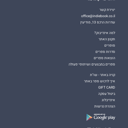
יצירת קשר
office@indiebook.co.il
שדרות הרכס 13, מודיעין
למה אינדיבוק?
תקנון האתר
סופרים
סדרות ספרים
הוצאות ספרים
ספרים במבצעים ושיתופי פעולה
קניה באתר - שו"ת
איך לרכוש ספר באתר
GIFT CARD
ביטול עסקה
אינדיבלוג
הצהרת נגישות