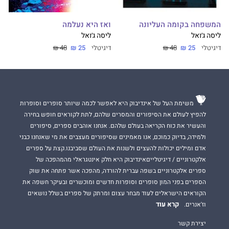
המשפחה בקומה העליונה
ואז היא נעלמה
ליסה ג׳ואל
ליסה ג׳ואל
דיגיטלי
25 ₪
48 ₪
דיגיטלי
25 ₪
48 ₪
משימת העל של אינדיבוק היא לאפשר לכמה שיותר סופרים וסופרות
להפיץ לעולם את הסיפורים והמסרים שלהם, לתת לקוראים חופש בחירה
והעשיר את כוח הקריאה בעולם שלהם. אנחנו אוהבים ספרים, סיפורים
ולמידה, בדיוק כמוכם, אנו מאמינים שסיפורים מעצבים את מי שאנחנו כבני
אדם ומילים יכולות להעצים ולשנות את העולם שסביבנו.קצת על ספרים
אלקטרוניים / דיגיטלייםאינדיבוק היא חלק אינטגראלי מהמהפכה של
ספרים אלקטרוניים בשפה עברית להורדה, מהפכה אשר פתחה את שוק
הספרים בפני המון סופרים וסופרות חדשים ומוכשרים ובעיקר חשפה את
הקוראים הישראלים לעוד מבחר עצום ומרתק של ספרים בשלל נושאים
קרא עוד
וז'אנרים.
יצירת קשר