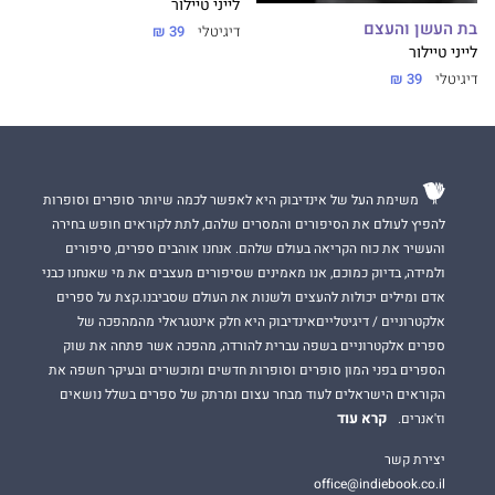
לייני טיילור
בת העשן והעצם
דיגיטלי
39 ₪
לייני טיילור
דיגיטלי
39 ₪
משימת העל של אינדיבוק היא לאפשר לכמה שיותר סופרים וסופרות
להפיץ לעולם את הסיפורים והמסרים שלהם, לתת לקוראים חופש בחירה
והעשיר את כוח הקריאה בעולם שלהם. אנחנו אוהבים ספרים, סיפורים
ולמידה, בדיוק כמוכם, אנו מאמינים שסיפורים מעצבים את מי שאנחנו כבני
אדם ומילים יכולות להעצים ולשנות את העולם שסביבנו.קצת על ספרים
אלקטרוניים / דיגיטלייםאינדיבוק היא חלק אינטגראלי מהמהפכה של
ספרים אלקטרוניים בשפה עברית להורדה, מהפכה אשר פתחה את שוק
הספרים בפני המון סופרים וסופרות חדשים ומוכשרים ובעיקר חשפה את
הקוראים הישראלים לעוד מבחר עצום ומרתק של ספרים בשלל נושאים
קרא עוד
וז'אנרים.
יצירת קשר
office@indiebook.co.il