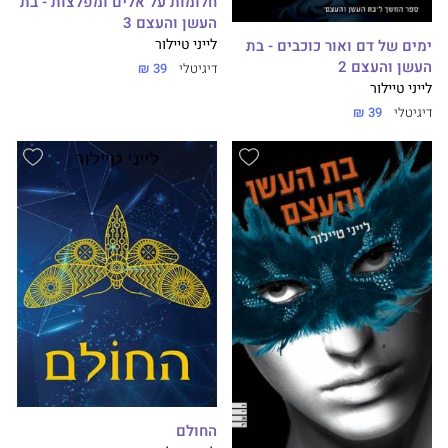
חלומות על אלים ומפלצות - בת
העשן והעצם 3
ימים של דם ואור כוכבים - בת
לייני טיילור
העשן והעצם 2
דיגיטלי
39 ₪
לייני טיילור
דיגיטלי
39 ₪
החולם