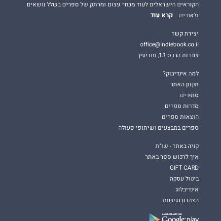
הקוראים הישראלים לעוד מבחר עצום ומרתק של ספרים בשלל נושאים
קרא עוד
וז'אנרים.
יצירת קשר
office@indiebook.co.il
שדרות הרכס 13, מודיעין
למה אינדיבוק?
תקנון האתר
סופרים
סדרות ספרים
הוצאות ספרים
ספרים במבצעים ושיתופי פעולה
קניה באתר - שו"ת
איך לרכוש ספר באתר
GIFT CARD
ביטול עסקה
אינדיבלוג
הצהרת נגישות