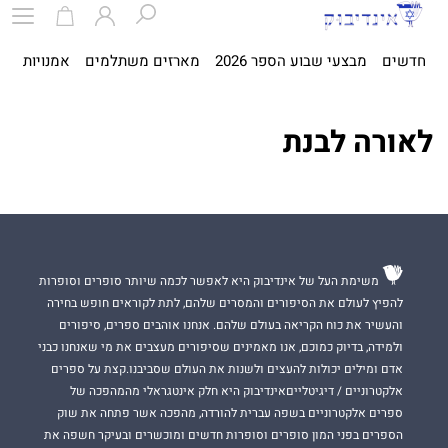
חדשים
מבצעי שבוע הספר 2026
מארזים משתלמים
אמנויות
ספ
לאורה לבנת
משימת העל של אינדיבוק היא לאפשר לכמה שיותר סופרים וסופרות
להפיץ לעולם את הסיפורים והמסרים שלהם, לתת לקוראים חופש בחירה
והעשיר את כוח הקריאה בעולם שלהם. אנחנו אוהבים ספרים, סיפורים
ולמידה, בדיוק כמוכם, אנו מאמינים שסיפורים מעצבים את מי שאנחנו כבני
אדם ומילים יכולות להעצים ולשנות את העולם שסביבנו.קצת על ספרים
אלקטרוניים / דיגיטלייםאינדיבוק היא חלק אינטגראלי מהמהפכה של
ספרים אלקטרוניים בשפה עברית להורדה, מהפכה אשר פתחה את שוק
הספרים בפני המון סופרים וסופרות חדשים ומוכשרים ובעיקר חשפה את