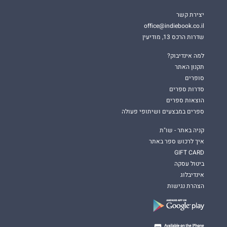
יצירת קשר
office@indiebook.co.il
שדרות הרכס 13, מודיעין
למה אינדיבוק?
תקנון האתר
סופרים
סדרות ספרים
הוצאות ספרים
ספרים במבצעים ושיתופי פעולה
קניה באתר - שו"ת
איך לרכוש ספר באתר
GIFT CARD
ביטול עסקה
אינדיבלוג
הצהרת נגישות