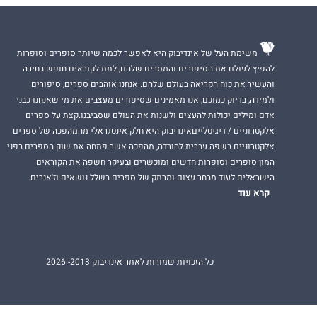
משימת העל של אינדיבוק היא לאפשר לכמה שיותר סופרים וסופרות
להפיץ לעולם את הסיפורים והמסרים שלהם, לתת לקוראים חופש בחירה
והעשיר את כוח הקריאה בעולם שלהם. אנחנו אוהבים ספרים, סיפורים
ולמידה, בדיוק כמוכם, אנו מאמינים שסיפורים מעצבים את מי שאנחנו כבני
אדם ומילים יכולות להעצים ולשנות את העולם שסביבנו.קצת על ספרים
אלקטרוניים / דיגיטלייםאינדיבוק היא חלק אינטגראלי מהמהפכה של ספרים
אלקטרוניים בשפה עברית להורדה, מהפכה אשר פתחה את שוק הספרים בפני
המון סופרים וסופרות חדשים ומוכשרים ובעיקר חשפה את הקוראים
הישראלים לעוד מבחר עצום ומרתק של ספרים בשלל נושאים וז'אנרים.
קרא עוד
כל הזכויות שמורות לאתר אינדיבוק 2013- 2026