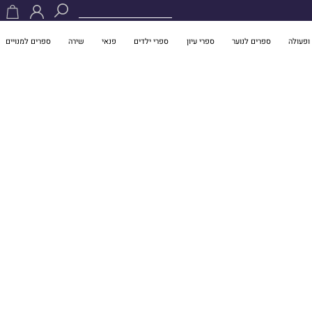
ופעולה
ספרים לנוער
ספרי עיון
ספרי ילדים
פנאי
שירה
ספרים למנויים