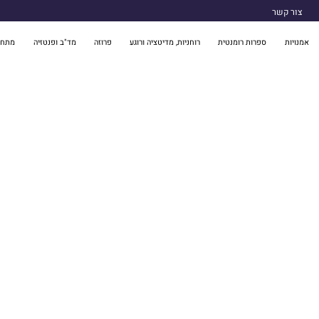
צור קשר
אמנויות
ספרות רומנטית
רוחניות, מדיטציה ורוגע
פרוזה
מד"ב ופנטזיה
מתח 