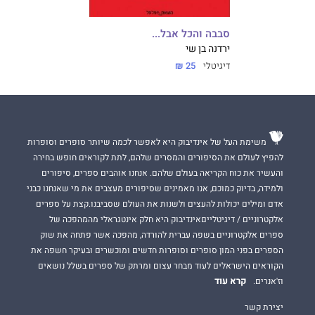
סבבה והכל אבל...
ירדנה בן שי
דיגיטלי
25 ₪
משימת העל של אינדיבוק היא לאפשר לכמה שיותר סופרים וסופרות
להפיץ לעולם את הסיפורים והמסרים שלהם, לתת לקוראים חופש בחירה
והעשיר את כוח הקריאה בעולם שלהם. אנחנו אוהבים ספרים, סיפורים
ולמידה, בדיוק כמוכם, אנו מאמינים שסיפורים מעצבים את מי שאנחנו כבני
אדם ומילים יכולות להעצים ולשנות את העולם שסביבנו.קצת על ספרים
אלקטרוניים / דיגיטלייםאינדיבוק היא חלק אינטגראלי מהמהפכה של
ספרים אלקטרוניים בשפה עברית להורדה, מהפכה אשר פתחה את שוק
הספרים בפני המון סופרים וסופרות חדשים ומוכשרים ובעיקר חשפה את
הקוראים הישראלים לעוד מבחר עצום ומרתק של ספרים בשלל נושאים
קרא עוד
וז'אנרים.
יצירת קשר