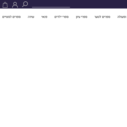
ופעולה
ספרים לנוער
ספרי עיון
ספרי ילדים
פנאי
שירה
ספרים למנויים