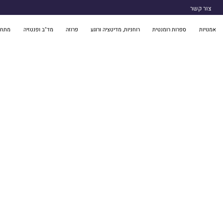
צור קשר
אמנויות
ספרות רומנטית
רוחניות, מדיטציה ורוגע
פרוזה
מד"ב ופנטזיה
מתח 