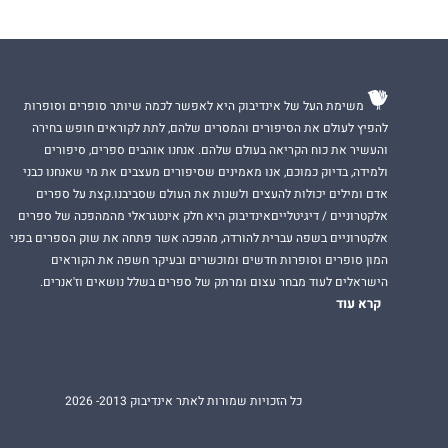
משימת העל של אינדיבוק היא לאפשר לכמה שיותר סופרים וסופרות
להפיץ לעולם את הסיפורים והמסרים שלהם, לתת לקוראים חופש בחירה
והעשיר את כוח הקריאה בעולם שלהם. אנחנו אוהבים ספרים, סיפורים
ולמידה, בדיוק כמוכם, אנו מאמינים שסיפורים מעצבים את מי שאנחנו כבני
אדם ומילים יכולות להעצים ולשנות את העולם שסביבנו.קצת על ספרים
אלקטרוניים / דיגיטלייםאינדיבוק היא חלק אינטגראלי מהמהפכה של ספרים
אלקטרוניים בשפה עברית להורדה, מהפכה אשר פתחה את שוק הספרים בפני
המון סופרים וסופרות חדשים ומוכשרים ובעיקר חשפה את הקוראים
הישראלים לעוד מבחר עצום ומרתק של ספרים בשלל נושאים וז'אנרים.
קרא עוד
כל הזכויות שמורות לאתר אינדיבוק 2013- 2026