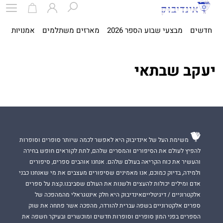
חדשים
מבצעי שבוע הספר 2026
מארזים משתלמים
אמנויות
ספ
יעקב שבתאי
משימת העל של אינדיבוק היא לאפשר לכמה שיותר סופרים וסופרות
להפיץ לעולם את הסיפורים והמסרים שלהם, לתת לקוראים חופש בחירה
והעשיר את כוח הקריאה בעולם שלהם. אנחנו אוהבים ספרים, סיפורים
ולמידה, בדיוק כמוכם, אנו מאמינים שסיפורים מעצבים את מי שאנחנו כבני
אדם ומילים יכולות להעצים ולשנות את העולם שסביבנו.קצת על ספרים
אלקטרוניים / דיגיטלייםאינדיבוק היא חלק אינטגראלי מהמהפכה של
ספרים אלקטרוניים בשפה עברית להורדה, מהפכה אשר פתחה את שוק
הספרים בפני המון סופרים וסופרות חדשים ומוכשרים ובעיקר חשפה את