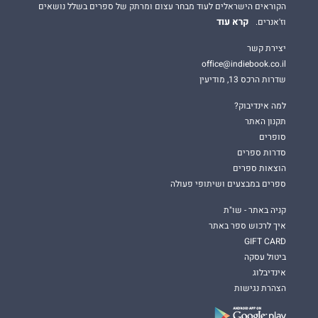
הקוראים הישראלים לעוד מבחר עצום ומרתק של ספרים בשלל נושאים
קרא עוד
וז'אנרים.
יצירת קשר
office@indiebook.co.il
שדרות הרכס 13, מודיעין
למה אינדיבוק?
תקנון האתר
סופרים
סדרות ספרים
הוצאות ספרים
ספרים במבצעים ושיתופי פעולה
קניה באתר - שו"ת
איך לרכוש ספר באתר
GIFT CARD
ביטול עסקה
אינדיבלוג
הצהרת נגישות