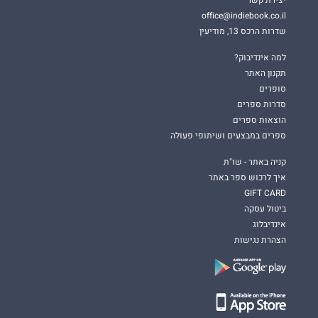
יצירת קשר
office@indiebook.co.il
שדרות הרכס 13, מודיעין
למה אינדיבוק?
תקנון האתר
סופרים
סדרות ספרים
הוצאות ספרים
ספרים במבצעים ושיתופי פעולה
קניה באתר - שו"ת
איך לרכוש ספר באתר
GIFT CARD
ביטול עסקה
אינדיבלוג
הצהרת נגישות