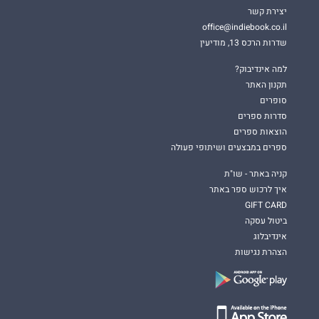
יצירת קשר
office@indiebook.co.il
שדרות הרכס 13, מודיעין
למה אינדיבוק?
תקנון האתר
סופרים
סדרות ספרים
הוצאות ספרים
ספרים במבצעים ושיתופי פעולה
קניה באתר - שו"ת
איך לרכוש ספר באתר
GIFT CARD
ביטול עסקה
אינדיבלוג
הצהרת נגישות