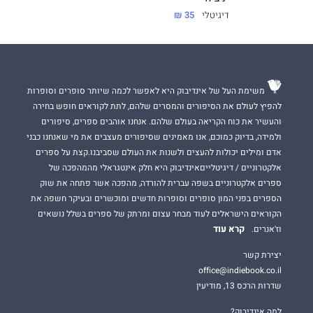
דיגיטלי
35 ₪
משימת העל של אינדיבוק היא לאפשר לכמה שיותר סופרים וסופרות
להפיץ לעולם את הסיפורים והמסרים שלהם, לתת לקוראים חופש בחירה
והעשיר את כוח הקריאה בעולם שלהם. אנחנו אוהבים ספרים, סיפורים
ולמידה, בדיוק כמוכם, אנו מאמינים שסיפורים מעצבים את מי שאנחנו כבני
אדם ומילים יכולות להעצים ולשנות את העולם שסביבנו.קצת על ספרים
אלקטרוניים / דיגיטלייםאינדיבוק היא חלק אינטגראלי מהמהפכה של
ספרים אלקטרוניים בשפה עברית להורדה, מהפכה אשר פתחה את שוק
הספרים בפני המון סופרים וסופרות חדשים ומוכשרים ובעיקר חשפה את
הקוראים הישראלים לעוד מבחר עצום ומרתק של ספרים בשלל נושאים
קרא עוד
וז'אנרים.
יצירת קשר
office@indiebook.co.il
שדרות הרכס 13, מודיעין
למה אינדיבוק?