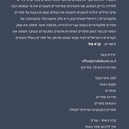
ולמידה, בדיוק כמוכם, אנו מאמינים שסיפורים מעצבים את מי שאנחנו כבני
אדם ומילים יכולות להעצים ולשנות את העולם שסביבנו.קצת על ספרים
אלקטרוניים / דיגיטלייםאינדיבוק היא חלק אינטגראלי מהמהפכה של
ספרים אלקטרוניים בשפה עברית להורדה, מהפכה אשר פתחה את שוק
הספרים בפני המון סופרים וסופרות חדשים ומוכשרים ובעיקר חשפה את
הקוראים הישראלים לעוד מבחר עצום ומרתק של ספרים בשלל נושאים
קרא עוד
וז'אנרים.
יצירת קשר
office@indiebook.co.il
שדרות הרכס 13, מודיעין
למה אינדיבוק?
תקנון האתר
סופרים
סדרות ספרים
הוצאות ספרים
ספרים במבצעים ושיתופי פעולה
קניה באתר - שו"ת
איך לרכוש ספר באתר