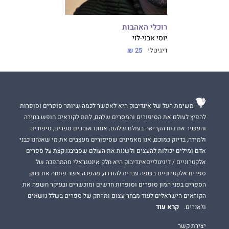
רוכלי האהבות
יוסי אבני-לוי
דיגיטלי
25 ₪
משימת העל של אינדיבוק היא לאפשר לכמה שיותר סופרים וסופרות
להפיץ לעולם את הסיפורים והמסרים שלהם, לתת לקוראים חופש בחירה
והעשיר את כוח הקריאה בעולם שלהם. אנחנו אוהבים ספרים, סיפורים
ולמידה, בדיוק כמוכם, אנו מאמינים שסיפורים מעצבים את מי שאנחנו כבני
אדם ומילים יכולות להעצים ולשנות את העולם שסביבנו.קצת על ספרים
אלקטרוניים / דיגיטלייםאינדיבוק היא חלק אינטגראלי מהמהפכה של
ספרים אלקטרוניים בשפה עברית להורדה, מהפכה אשר פתחה את שוק
הספרים בפני המון סופרים וסופרות חדשים ומוכשרים ובעיקר חשפה את
הקוראים הישראלים לעוד מבחר עצום ומרתק של ספרים בשלל נושאים
קרא עוד
וז'אנרים.
יצירת קשר