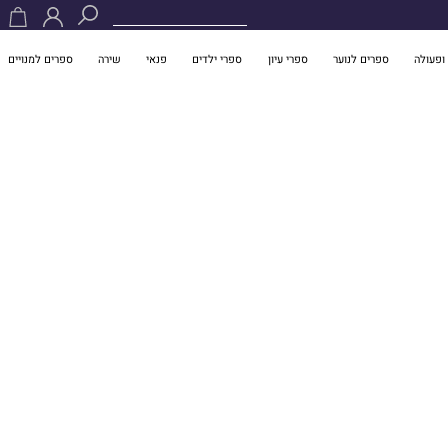
ופעולה
ספרים לנוער
ספרי עיון
ספרי ילדים
פנאי
שירה
ספרים למנויים