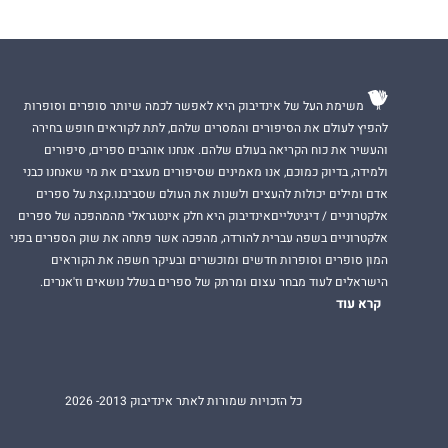
משימת העל של אינדיבוק היא לאפשר לכמה שיותר סופרים וסופרות
להפיץ לעולם את הסיפורים והמסרים שלהם, לתת לקוראים חופש בחירה
והעשיר את כוח הקריאה בעולם שלהם. אנחנו אוהבים ספרים, סיפורים
ולמידה, בדיוק כמוכם, אנו מאמינים שסיפורים מעצבים את מי שאנחנו כבני
אדם ומילים יכולות להעצים ולשנות את העולם שסביבנו.קצת על ספרים
אלקטרוניים / דיגיטלייםאינדיבוק היא חלק אינטגראלי מהמהפכה של ספרים
אלקטרוניים בשפה עברית להורדה, מהפכה אשר פתחה את שוק הספרים בפני
המון סופרים וסופרות חדשים ומוכשרים ובעיקר חשפה את הקוראים
הישראלים לעוד מבחר עצום ומרתק של ספרים בשלל נושאים וז'אנרים.
קרא עוד
כל הזכויות שמורות לאתר אינדיבוק 2013- 2026