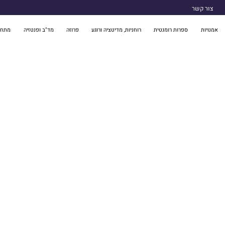
צור קשר
אמנויות
ספרות רומנטית
רוחניות, מדיטציה ורוגע
פרוזה
מד"ב ופנטזיה
מתח 