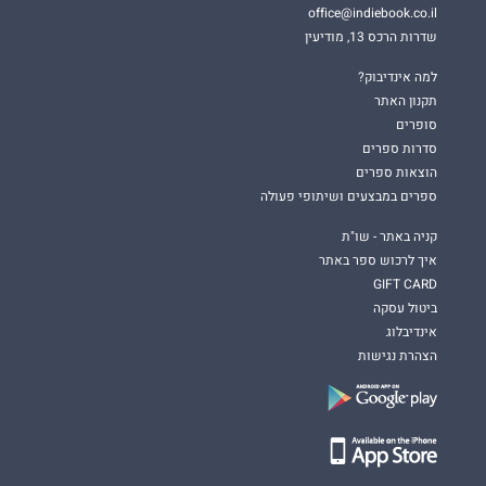
office@indiebook.co.il
שדרות הרכס 13, מודיעין
למה אינדיבוק?
תקנון האתר
סופרים
סדרות ספרים
הוצאות ספרים
ספרים במבצעים ושיתופי פעולה
קניה באתר - שו"ת
איך לרכוש ספר באתר
GIFT CARD
ביטול עסקה
אינדיבלוג
הצהרת נגישות