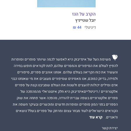
הקרב על הגז
יובל שטייניץ
דיגיטלי
44 ₪
משימת העל של אינדיבוק היא לאפשר לכמה שיותר סופרים וסופרות
להפיץ לעולם את הסיפורים והמסרים שלהם, לתת לקוראים חופש בחירה
והעשיר את כוח הקריאה בעולם שלהם. אנחנו אוהבים ספרים, סיפורים
ולמידה, בדיוק כמוכם, אנו מאמינים שסיפורים מעצבים את מי שאנחנו כבני
אדם ומילים יכולות להעצים ולשנות את העולם שסביבנו.קצת על ספרים
אלקטרוניים / דיגיטלייםאינדיבוק היא חלק אינטגראלי מהמהפכה של
ספרים אלקטרוניים בשפה עברית להורדה, מהפכה אשר פתחה את שוק
הספרים בפני המון סופרים וסופרות חדשים ומוכשרים ובעיקר חשפה את
הקוראים הישראלים לעוד מבחר עצום ומרתק של ספרים בשלל נושאים
קרא עוד
וז'אנרים.
יצירת קשר