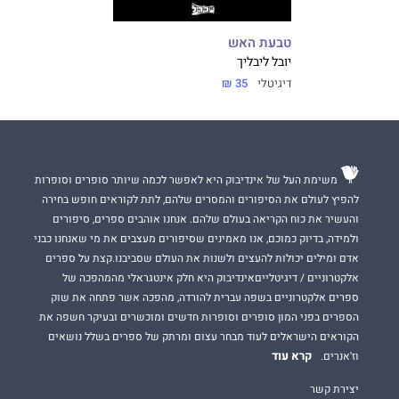
טבעת האש
יובל ליבליך
דיגיטלי
35 ₪
משימת העל של אינדיבוק היא לאפשר לכמה שיותר סופרים וסופרות
להפיץ לעולם את הסיפורים והמסרים שלהם, לתת לקוראים חופש בחירה
והעשיר את כוח הקריאה בעולם שלהם. אנחנו אוהבים ספרים, סיפורים
ולמידה, בדיוק כמוכם, אנו מאמינים שסיפורים מעצבים את מי שאנחנו כבני
אדם ומילים יכולות להעצים ולשנות את העולם שסביבנו.קצת על ספרים
אלקטרוניים / דיגיטלייםאינדיבוק היא חלק אינטגראלי מהמהפכה של
ספרים אלקטרוניים בשפה עברית להורדה, מהפכה אשר פתחה את שוק
הספרים בפני המון סופרים וסופרות חדשים ומוכשרים ובעיקר חשפה את
הקוראים הישראלים לעוד מבחר עצום ומרתק של ספרים בשלל נושאים
קרא עוד
וז'אנרים.
יצירת קשר