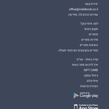
יצירת קשר
office@indiebook.co.il
שדרות הרכס 13, מודיעין
למה אינדיבוק?
תקנון האתר
סופרים
סדרות ספרים
הוצאות ספרים
ספרים במבצעים ושיתופי פעולה
קניה באתר - שו"ת
איך לרכוש ספר באתר
GIFT CARD
ביטול עסקה
אינדיבלוג
הצהרת נגישות