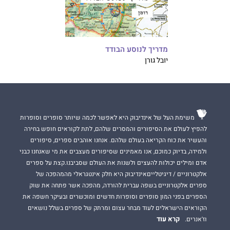
מדריך לנוסע הבודד
יובל גורן
משימת העל של אינדיבוק היא לאפשר לכמה שיותר סופרים וסופרות
להפיץ לעולם את הסיפורים והמסרים שלהם, לתת לקוראים חופש בחירה
והעשיר את כוח הקריאה בעולם שלהם. אנחנו אוהבים ספרים, סיפורים
ולמידה, בדיוק כמוכם, אנו מאמינים שסיפורים מעצבים את מי שאנחנו כבני
אדם ומילים יכולות להעצים ולשנות את העולם שסביבנו.קצת על ספרים
אלקטרוניים / דיגיטלייםאינדיבוק היא חלק אינטגראלי מהמהפכה של
ספרים אלקטרוניים בשפה עברית להורדה, מהפכה אשר פתחה את שוק
הספרים בפני המון סופרים וסופרות חדשים ומוכשרים ובעיקר חשפה את
הקוראים הישראלים לעוד מבחר עצום ומרתק של ספרים בשלל נושאים
קרא עוד
וז'אנרים.