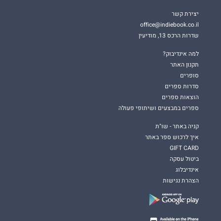
יצירת קשר
office@indiebook.co.il
שדרות הרכס 13, מודיעין
למה אינדיבוק?
תקנון האתר
סופרים
סדרות ספרים
הוצאות ספרים
ספרים במבצעים ושיתופי פעולה
קניה באתר - שו"ת
איך לרכוש ספר באתר
GIFT CARD
ביטול עסקה
אינדיבלוג
הצהרת נגישות