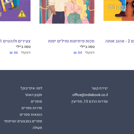
צעירים ולוהטים 2 - אהוב אותה
חכות פיתיונות ומילים יפות
צעירים ולוהטים 1 - משפצים
טסה ביילי
טסה ביילי
דיגיטלי
44 ₪
דיגיטלי
46 ₪
יצירת קשר
למה אינדיבוק?
office@indiebook.co.il
תקנון האתר
שדרות הרכס 13, מודיעין
סופרים
סדרות ספרים
הוצאות ספרים
ספרים במבצעים ושיתופי
פעולה