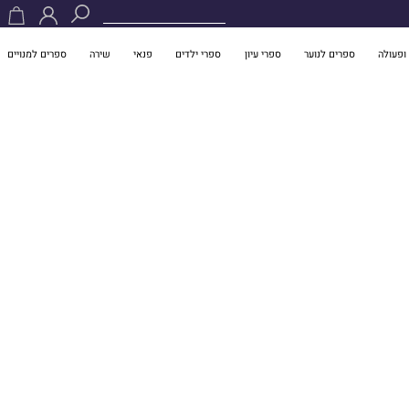
ופעולה
ספרים לנוער
ספרי עיון
ספרי ילדים
פנאי
שירה
ספרים למנויים