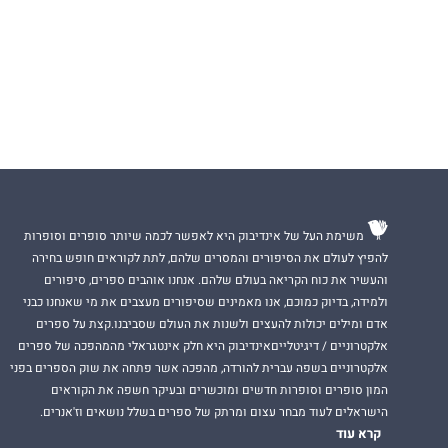
משימת העל של אינדיבוק היא לאפשר לכמה שיותר סופרים וסופרות
להפיץ לעולם את הסיפורים והמסרים שלהם, לתת לקוראים חופש בחירה
והעשיר את כוח הקריאה בעולם שלהם. אנחנו אוהבים ספרים, סיפורים
ולמידה, בדיוק כמוכם, אנו מאמינים שסיפורים מעצבים את מי שאנחנו כבני
אדם ומילים יכולות להעצים ולשנות את העולם שסביבנו.קצת על ספרים
אלקטרוניים / דיגיטלייםאינדיבוק היא חלק אינטגראלי מהמהפכה של ספרים
אלקטרוניים בשפה עברית להורדה, מהפכה אשר פתחה את שוק הספרים בפני
המון סופרים וסופרות חדשים ומוכשרים ובעיקר חשפה את הקוראים
הישראלים לעוד מבחר עצום ומרתק של ספרים בשלל נושאים וז'אנרים.
קרא עוד