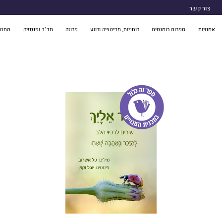
צור קשר
אמנויות
ספרות רומנטית
רוחניות, מדיטציה ורוגע
פרוזה
מד"ב ופנטזיה
מתח 