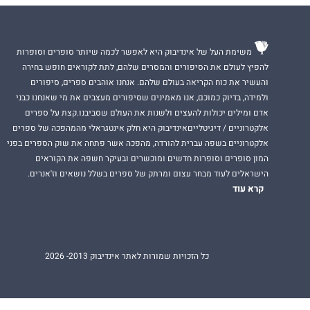
משימת העל של אינדיבוק היא לאפשר לכמה שיותר סופרים וסופרות
להפיץ לעולם את הסיפורים והמסרים שלהם, לתת לקוראים חופש בחירה
והעשיר את כוח הקריאה בעולם שלהם. אנחנו אוהבים ספרים, סיפורים
ולמידה, בדיוק כמוכם, אנו מאמינים שסיפורים מעצבים את מי שאנחנו כבני
אדם ומילים יכולות להעצים ולשנות את העולם שסביבנו.קצת על ספרים
אלקטרוניים / דיגיטלייםאינדיבוק היא חלק אינטגראלי מהמהפכה של ספרים
אלקטרוניים בשפה עברית להורדה, מהפכה אשר פתחה את שוק הספרים בפני
המון סופרים וסופרות חדשים ומוכשרים ובעיקר חשפה את הקוראים
הישראלים לעוד מבחר עצום ומרתק של ספרים בשלל נושאים וז'אנרים.
קרא עוד
כל הזכויות שמורות לאתר אינדיבוק 2013- 2026