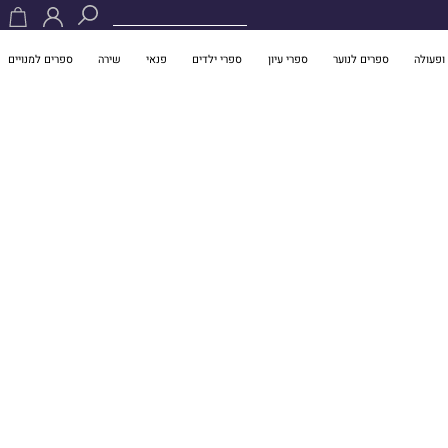
ופעולה
ספרים לנוער
ספרי עיון
ספרי ילדים
פנאי
שירה
ספרים למנויים