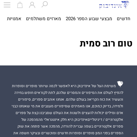
חדשים
מבצעי שבוע הספר 2026
מארזים משתלמים
אמנויות
ספ
טום רוב סמית
משימת העל של אינדיבוק היא לאפשר לכמה שיותר סופרים וסופרות
להפיץ לעולם את הסיפורים והמסרים שלהם, לתת לקוראים חופש בחירה
והעשיר את כוח הקריאה בעולם שלהם. אנחנו אוהבים ספרים, סיפורים
ולמידה, בדיוק כמוכם, אנו מאמינים שסיפורים מעצבים את מי שאנחנו כבני
אדם ומילים יכולות להעצים ולשנות את העולם שסביבנו.קצת על ספרים
אלקטרוניים / דיגיטלייםאינדיבוק היא חלק אינטגראלי מהמהפכה של
ספרים אלקטרוניים בשפה עברית להורדה, מהפכה אשר פתחה את שוק
הספרים בפני המון סופרים וסופרות חדשים ומוכשרים ובעיקר חשפה את