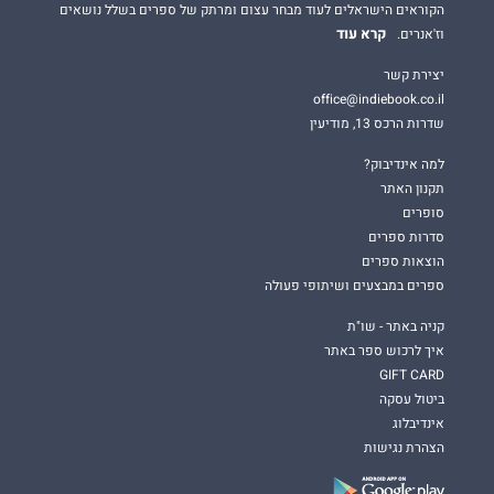
הקוראים הישראלים לעוד מבחר עצום ומרתק של ספרים בשלל נושאים
קרא עוד
וז'אנרים.
יצירת קשר
office@indiebook.co.il
שדרות הרכס 13, מודיעין
למה אינדיבוק?
תקנון האתר
סופרים
סדרות ספרים
הוצאות ספרים
ספרים במבצעים ושיתופי פעולה
קניה באתר - שו"ת
איך לרכוש ספר באתר
GIFT CARD
ביטול עסקה
אינדיבלוג
הצהרת נגישות