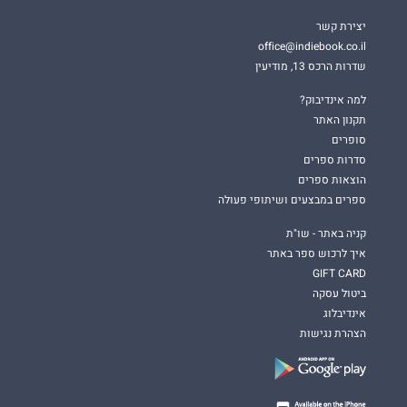
יצירת קשר
office@indiebook.co.il
שדרות הרכס 13, מודיעין
למה אינדיבוק?
תקנון האתר
סופרים
סדרות ספרים
הוצאות ספרים
ספרים במבצעים ושיתופי פעולה
קניה באתר - שו"ת
איך לרכוש ספר באתר
GIFT CARD
ביטול עסקה
אינדיבלוג
הצהרת נגישות