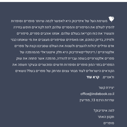
משימת העל של אינדיבוק היא לאפשר לכמה שיותר סופרים וסופרות
להפיץ לעולם את הסיפורים והמסרים שלהם, לתת לקוראים חופש בחירה
והעשיר את כוח הקריאה בעולם שלהם. אנחנו אוהבים ספרים, סיפורים
ולמידה, בדיוק כמוכם, אנו מאמינים שסיפורים מעצבים את מי שאנחנו כבני
אדם ומילים יכולות להעצים ולשנות את העולם שסביבנו.קצת על ספרים
אלקטרוניים / דיגיטלייםאינדיבוק היא חלק אינטגראלי מהמהפכה של
ספרים אלקטרוניים בשפה עברית להורדה, מהפכה אשר פתחה את שוק
הספרים בפני המון סופרים וסופרות חדשים ומוכשרים ובעיקר חשפה את
הקוראים הישראלים לעוד מבחר עצום ומרתק של ספרים בשלל נושאים
קרא עוד
וז'אנרים.
יצירת קשר
office@indiebook.co.il
שדרות הרכס 13, מודיעין
למה אינדיבוק?
תקנון האתר
סופרים