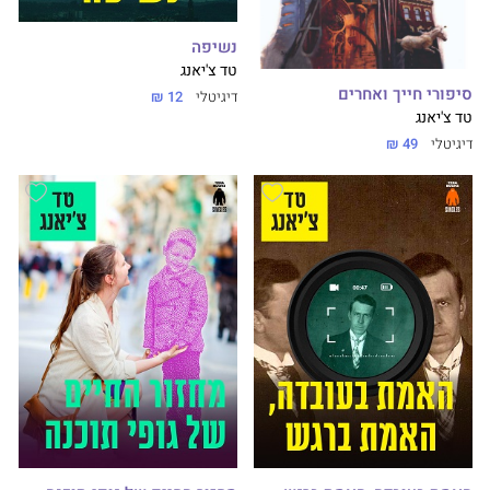
נשיפה
טד צ'יאנג
סיפורי חייך ואחרים
דיגיטלי
12 ₪
טד צ'יאנג
דיגיטלי
49 ₪