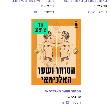
האמת בעובדה, האמת ברגש
מחזור החיים של גופי תוכנה
טד צ'יאנג
טד צ'יאנג
דיגיטלי
12 ₪
דיגיטלי
18 ₪
הסוחר ושער האלכימאי
טד צ'יאנג
דיגיטלי
12 ₪