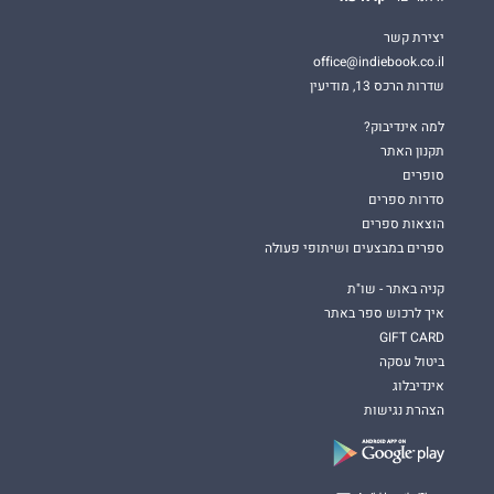
יצירת קשר
office@indiebook.co.il
שדרות הרכס 13, מודיעין
למה אינדיבוק?
תקנון האתר
סופרים
סדרות ספרים
הוצאות ספרים
ספרים במבצעים ושיתופי פעולה
קניה באתר - שו"ת
איך לרכוש ספר באתר
GIFT CARD
ביטול עסקה
אינדיבלוג
הצהרת נגישות