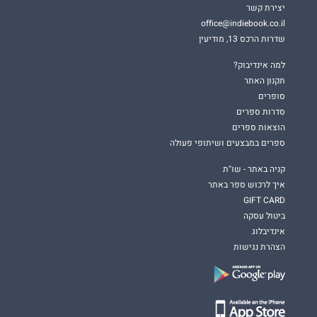
יצירת קשר
office@indiebook.co.il
שדרות הרכס 13, מודיעין
למה אינדיבוק?
תקנון האתר
סופרים
סדרות ספרים
הוצאות ספרים
ספרים במבצעים ושיתופי פעולה
קניה באתר - שו"ת
איך לרכוש ספר באתר
GIFT CARD
ביטול עסקה
אינדיבלוג
הצהרת נגישות