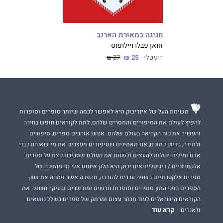
חגיגה במאורת הארנב
חואן פבלו ויילופוס
דיגיטלי
25 ₪
37 ₪
משימת העל של אינדיבוק היא לאפשר לכמה שיותר סופרים וסופרות
להפיץ לעולם את הסיפורים והמסרים שלהם, לתת לקוראים חופש בחירה
והעשיר את כוח הקריאה בעולם שלהם. אנחנו אוהבים ספרים, סיפורים
ולמידה, בדיוק כמוכם, אנו מאמינים שסיפורים מעצבים את מי שאנחנו כבני
אדם ומילים יכולות להעצים ולשנות את העולם שסביבנו.קצת על ספרים
אלקטרוניים / דיגיטלייםאינדיבוק היא חלק אינטגראלי מהמהפכה של
ספרים אלקטרוניים בשפה עברית להורדה, מהפכה אשר פתחה את שוק
הספרים בפני המון סופרים וסופרות חדשים ומוכשרים ובעיקר חשפה את
הקוראים הישראלים לעוד מבחר עצום ומרתק של ספרים בשלל נושאים
קרא עוד
וז'אנרים.