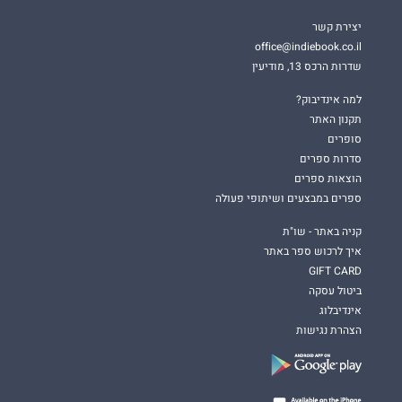
יצירת קשר
office@indiebook.co.il
שדרות הרכס 13, מודיעין
למה אינדיבוק?
תקנון האתר
סופרים
סדרות ספרים
הוצאות ספרים
ספרים במבצעים ושיתופי פעולה
קניה באתר - שו"ת
איך לרכוש ספר באתר
GIFT CARD
ביטול עסקה
אינדיבלוג
הצהרת נגישות