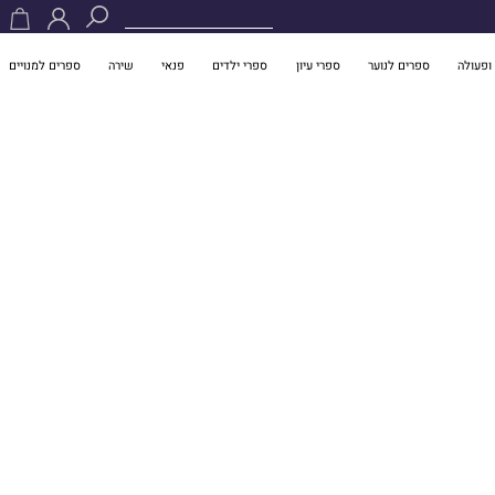
ופעולה
ספרים לנוער
ספרי עיון
ספרי ילדים
פנאי
שירה
ספרים למנויים