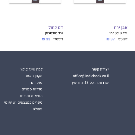
אבן ירח
דם כחול
ורד טוכטרמן
ורד טוכטרמן
דיגיטלי
37 ₪
דיגיטלי
33 ₪
יצירת קשר
למה אינדיבוק?
office@indiebook.co.il
תקנון האתר
שדרות הרכס 13, מודיעין
סופרים
סדרות ספרים
הוצאות ספרים
ספרים במבצעים ושיתופי
פעולה