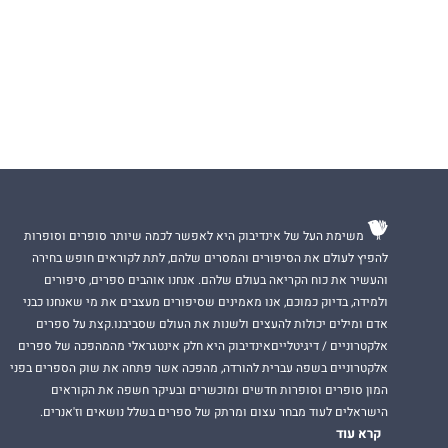
משימת העל של אינדיבוק היא לאפשר לכמה שיותר סופרים וסופרות
להפיץ לעולם את הסיפורים והמסרים שלהם, לתת לקוראים חופש בחירה
והעשיר את כוח הקריאה בעולם שלהם. אנחנו אוהבים ספרים, סיפורים
ולמידה, בדיוק כמוכם, אנו מאמינים שסיפורים מעצבים את מי שאנחנו כבני
אדם ומילים יכולות להעצים ולשנות את העולם שסביבנו.קצת על ספרים
אלקטרוניים / דיגיטלייםאינדיבוק היא חלק אינטגראלי מהמהפכה של ספרים
אלקטרוניים בשפה עברית להורדה, מהפכה אשר פתחה את שוק הספרים בפני
המון סופרים וסופרות חדשים ומוכשרים ובעיקר חשפה את הקוראים
הישראלים לעוד מבחר עצום ומרתק של ספרים בשלל נושאים וז'אנרים.
קרא עוד