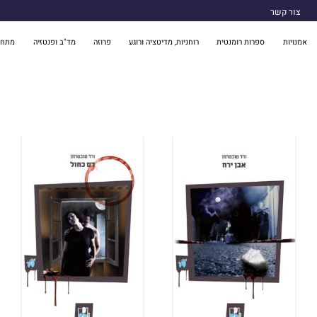
צור קשר
אמנויות
ספרות רומנטית
רוחניות, מדיטציה ורוגע
פרוזה
מד"ב ופנטזיה
מתח 