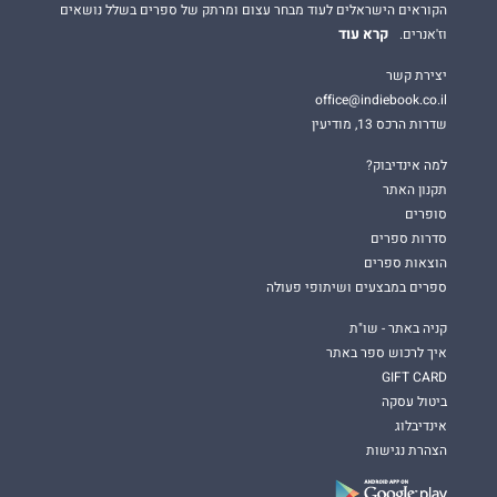
הקוראים הישראלים לעוד מבחר עצום ומרתק של ספרים בשלל נושאים
קרא עוד
וז'אנרים.
יצירת קשר
office@indiebook.co.il
שדרות הרכס 13, מודיעין
למה אינדיבוק?
תקנון האתר
סופרים
סדרות ספרים
הוצאות ספרים
ספרים במבצעים ושיתופי פעולה
קניה באתר - שו"ת
איך לרכוש ספר באתר
GIFT CARD
ביטול עסקה
אינדיבלוג
הצהרת נגישות