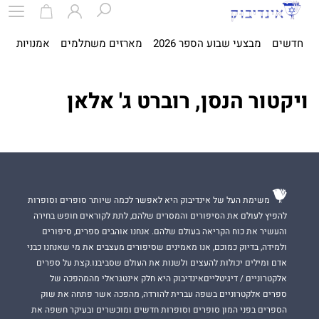
חדשים
מבצעי שבוע הספר 2026
מארזים משתלמים
אמנויות
ספ
ויקטור הנסן, רוברט ג' אלאן
משימת העל של אינדיבוק היא לאפשר לכמה שיותר סופרים וסופרות
להפיץ לעולם את הסיפורים והמסרים שלהם, לתת לקוראים חופש בחירה
והעשיר את כוח הקריאה בעולם שלהם. אנחנו אוהבים ספרים, סיפורים
ולמידה, בדיוק כמוכם, אנו מאמינים שסיפורים מעצבים את מי שאנחנו כבני
אדם ומילים יכולות להעצים ולשנות את העולם שסביבנו.קצת על ספרים
אלקטרוניים / דיגיטלייםאינדיבוק היא חלק אינטגראלי מהמהפכה של
ספרים אלקטרוניים בשפה עברית להורדה, מהפכה אשר פתחה את שוק
הספרים בפני המון סופרים וסופרות חדשים ומוכשרים ובעיקר חשפה את