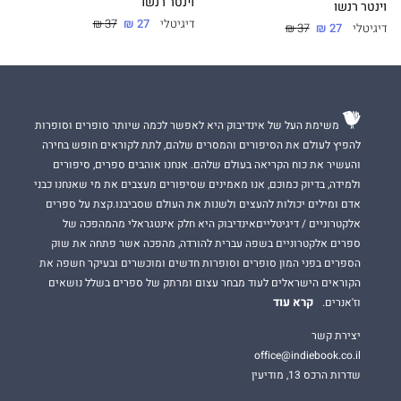
וינטר רנשו
וינטר רנשו
דיגיטלי
27 ₪
37 ₪
דיגיטלי
27 ₪
37 ₪
משימת העל של אינדיבוק היא לאפשר לכמה שיותר סופרים וסופרות
להפיץ לעולם את הסיפורים והמסרים שלהם, לתת לקוראים חופש בחירה
והעשיר את כוח הקריאה בעולם שלהם. אנחנו אוהבים ספרים, סיפורים
ולמידה, בדיוק כמוכם, אנו מאמינים שסיפורים מעצבים את מי שאנחנו כבני
אדם ומילים יכולות להעצים ולשנות את העולם שסביבנו.קצת על ספרים
אלקטרוניים / דיגיטלייםאינדיבוק היא חלק אינטגראלי מהמהפכה של
ספרים אלקטרוניים בשפה עברית להורדה, מהפכה אשר פתחה את שוק
הספרים בפני המון סופרים וסופרות חדשים ומוכשרים ובעיקר חשפה את
הקוראים הישראלים לעוד מבחר עצום ומרתק של ספרים בשלל נושאים
קרא עוד
וז'אנרים.
יצירת קשר
office@indiebook.co.il
שדרות הרכס 13, מודיעין