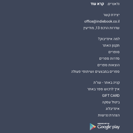
קרא עוד
וז'אנרים.
יצירת קשר
office@indiebook.co.il
שדרות הרכס 13, מודיעין
למה אינדיבוק?
תקנון האתר
סופרים
סדרות ספרים
הוצאות ספרים
ספרים במבצעים ושיתופי פעולה
קניה באתר - שו"ת
איך לרכוש ספר באתר
GIFT CARD
ביטול עסקה
אינדיבלוג
הצהרת נגישות