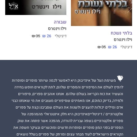
שבורה
וילו וינטרס
בלתי נשכח
דיגיטלי
26 ₪
35 ₪
וילו וינטרס
דיגיטלי
26 ₪
35 ₪
משימת העל של אינדיבוק היא לאפשר לכמה שיותר סופרים וסופרות
להפיץ לעולם את הסיפורים והמסרים שלהם, לתת לקוראים חופש בחירה
והעשיר את כוח הקריאה בעולם שלהם. אנחנו אוהבים ספרים, סיפורים
ולמידה, בדיוק כמוכם, אנו מאמינים שסיפורים מעצבים את מי שאנחנו כבני
אדם ומילים יכולות להעצים ולשנות את העולם שסביבנו.קצת על ספרים
אלקטרוניים / דיגיטלייםאינדיבוק היא חלק אינטגראלי מהמהפכה של
ספרים אלקטרוניים בשפה עברית להורדה, מהפכה אשר פתחה את שוק
הספרים בפני המון סופרים וסופרות חדשים ומוכשרים ובעיקר חשפה את
הקוראים הישראלים לעוד מבחר עצום ומרתק של ספרים בשלל נושאים