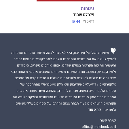
נינוחות
וילהלם שמיד
דיגיטלי
44 ₪
משימת העל של אינדיבוק היא לאפשר לכמה שיותר סופרים וסופרות
להפיץ לעולם את הסיפורים והמסרים שלהם, לתת לקוראים חופש בחירה
והעשיר את כוח הקריאה בעולם שלהם. אנחנו אוהבים ספרים, סיפורים
ולמידה, בדיוק כמוכם, אנו מאמינים שסיפורים מעצבים את מי שאנחנו כבני
אדם ומילים יכולות להעצים ולשנות את העולם שסביבנו.קצת על ספרים
אלקטרוניים / דיגיטלייםאינדיבוק היא חלק אינטגראלי מהמהפכה של
ספרים אלקטרוניים בשפה עברית להורדה, מהפכה אשר פתחה את שוק
הספרים בפני המון סופרים וסופרות חדשים ומוכשרים ובעיקר חשפה את
הקוראים הישראלים לעוד מבחר עצום ומרתק של ספרים בשלל נושאים
קרא עוד
וז'אנרים.
יצירת קשר
office@indiebook.co.il