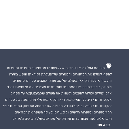
משימת העל של אינדיבוק היא לאפשר לכמה שיותר סופרים וסופרות
להפיץ לעולם את הסיפורים והמסרים שלהם, לתת לקוראים חופש בחירה
והעשיר את כוח הקריאה בעולם שלהם. אנחנו אוהבים ספרים, סיפורים
ולמידה, בדיוק כמוכם, אנו מאמינים שסיפורים מעצבים את מי שאנחנו כבני
אדם ומילים יכולות להעצים ולשנות את העולם שסביבנו.קצת על ספרים
אלקטרוניים / דיגיטלייםאינדיבוק היא חלק אינטגראלי מהמהפכה של ספרים
אלקטרוניים בשפה עברית להורדה, מהפכה אשר פתחה את שוק הספרים בפני
המון סופרים וסופרות חדשים ומוכשרים ובעיקר חשפה את הקוראים
הישראלים לעוד מבחר עצום ומרתק של ספרים בשלל נושאים וז'אנרים.
קרא עוד