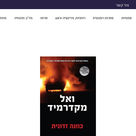
צור קשר
אמנויות
ספרות רומנטית
רוחניות, מדיטציה ורוגע
פרוזה
מד"ב ופנטזיה
מתח 