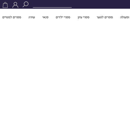
ופעולה
ספרים לנוער
ספרי עיון
ספרי ילדים
פנאי
שירה
ספרים למנויים