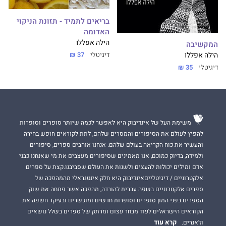
בריאים לתמיד - תזונת הניקוי
האדומה
הילה אפללו
המקשיבה
דיגיטלי
37 ₪
הילה אפללו
דיגיטלי
35 ₪
משימת העל של אינדיבוק היא לאפשר לכמה שיותר סופרים וסופרות
להפיץ לעולם את הסיפורים והמסרים שלהם, לתת לקוראים חופש בחירה
והעשיר את כוח הקריאה בעולם שלהם. אנחנו אוהבים ספרים, סיפורים
ולמידה, בדיוק כמוכם, אנו מאמינים שסיפורים מעצבים את מי שאנחנו כבני
אדם ומילים יכולות להעצים ולשנות את העולם שסביבנו.קצת על ספרים
אלקטרוניים / דיגיטלייםאינדיבוק היא חלק אינטגראלי מהמהפכה של
ספרים אלקטרוניים בשפה עברית להורדה, מהפכה אשר פתחה את שוק
הספרים בפני המון סופרים וסופרות חדשים ומוכשרים ובעיקר חשפה את
הקוראים הישראלים לעוד מבחר עצום ומרתק של ספרים בשלל נושאים
קרא עוד
וז'אנרים.