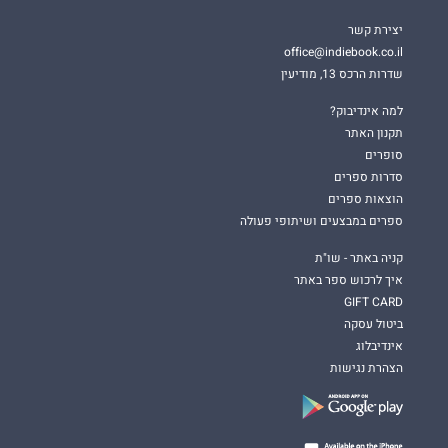
יצירת קשר
office@indiebook.co.il
שדרות הרכס 13, מודיעין
למה אינדיבוק?
תקנון האתר
סופרים
סדרות ספרים
הוצאות ספרים
ספרים במבצעים ושיתופי פעולה
קניה באתר - שו"ת
איך לרכוש ספר באתר
GIFT CARD
ביטול עסקה
אינדיבלוג
הצהרת נגישות