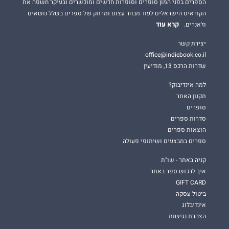
הספרים בפני המון סופרים וסופרות חדשים ומוכשרים ובעיקר חשפה את
הקוראים הישראלים לעוד מבחר עצום ומרתק של ספרים בשלל נושאים
קרא עוד
וז'אנרים.
יצירת קשר
office@indiebook.co.il
שדרות הרכס 13, מודיעין
למה אינדיבוק?
תקנון האתר
סופרים
סדרות ספרים
הוצאות ספרים
ספרים במבצעים ושיתופי פעולה
קניה באתר - שו"ת
איך לרכוש ספר באתר
GIFT CARD
ביטול עסקה
אינדיבלוג
הצהרת נגישות