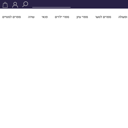
ופעולה
ספרים לנוער
ספרי עיון
ספרי ילדים
פנאי
שירה
ספרים למנויים