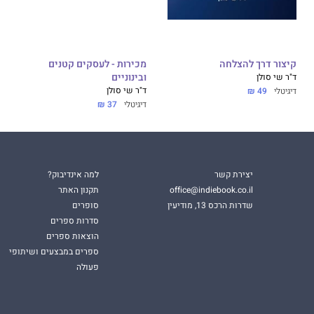
קיצור דרך להצלחה
מכירות - לעסקים קטנים
ד"ר שי סולן
ובינוניים
ד"ר שי סולן
דיגיטלי
49 ₪
דיגיטלי
37 ₪
יצירת קשר
למה אינדיבוק?
office@indiebook.co.il
תקנון האתר
שדרות הרכס 13, מודיעין
סופרים
סדרות ספרים
הוצאות ספרים
ספרים במבצעים ושיתופי
פעולה