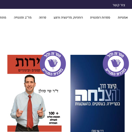
צור קשר
אמנויות
ספרות רומנטית
רוחניות, מדיטציה ורוגע
פרוזה
מד"ב ופנטזיה
מתח 