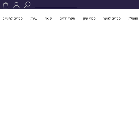
ופעולה
ספרים לנוער
ספרי עיון
ספרי ילדים
פנאי
שירה
ספרים למנויים