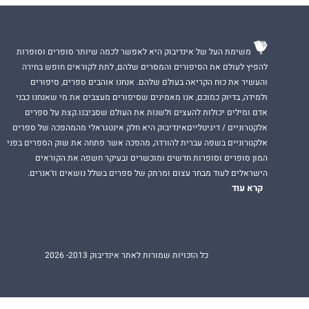
משימת העל של אינדיבוק היא לאפשר לכמה שיותר סופרים וסופרות
להפיץ לעולם את הסיפורים והמסרים שלהם, לתת לקוראים חופש בחירה
והעשיר את כוח הקריאה בעולם שלהם. אנחנו אוהבים ספרים, סיפורים
ולמידה, בדיוק כמוכם, אנו מאמינים שסיפורים מעצבים את מי שאנחנו כבני
אדם ומילים יכולות להעצים ולשנות את העולם שסביבנו.קצת על ספרים
אלקטרוניים / דיגיטלייםאינדיבוק היא חלק אינטגראלי מהמהפכה של ספרים
אלקטרוניים בשפה עברית להורדה, מהפכה אשר פתחה את שוק הספרים בפני
המון סופרים וסופרות חדשים ומוכשרים ובעיקר חשפה את הקוראים
הישראלים לעוד מבחר עצום ומרתק של ספרים בשלל נושאים וז'אנרים.
קרא עוד
כל הזכויות שמורות לאתר אינדיבוק 2013- 2026