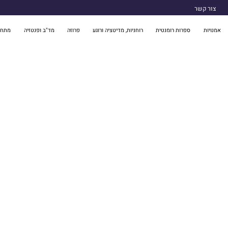
צור קשר
אמנויות
ספרות רומנטית
רוחניות, מדיטציה ורוגע
פרוזה
מד"ב ופנטזיה
מתח 