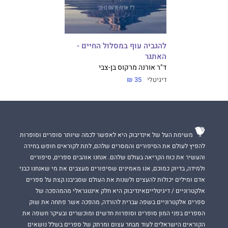
להגביה עוף במסלול החיים -
האתגר
ד"ר אורנה מרקוס בן-צבי
דיגיטלי
35 ₪
משימת העל של אינדיבוק היא לאפשר לכמה שיותר סופרים וסופרות
להפיץ לעולם את הסיפורים והמסרים שלהם, לתת לקוראים חופש בחירה
והעשיר את כוח הקריאה בעולם שלהם. אנחנו אוהבים ספרים, סיפורים
ולמידה, בדיוק כמוכם, אנו מאמינים שסיפורים מעצבים את מי שאנחנו כבני
אדם ומילים יכולות להעצים ולשנות את העולם שסביבנו.קצת על ספרים
אלקטרוניים / דיגיטלייםאינדיבוק היא חלק אינטגראלי מהמהפכה של
ספרים אלקטרוניים בשפה עברית להורדה, מהפכה אשר פתחה את שוק
הספרים בפני המון סופרים וסופרות חדשים ומוכשרים ובעיקר חשפה את
הקוראים הישראלים לעוד מבחר עצום ומרתק של ספרים בשלל נושאים