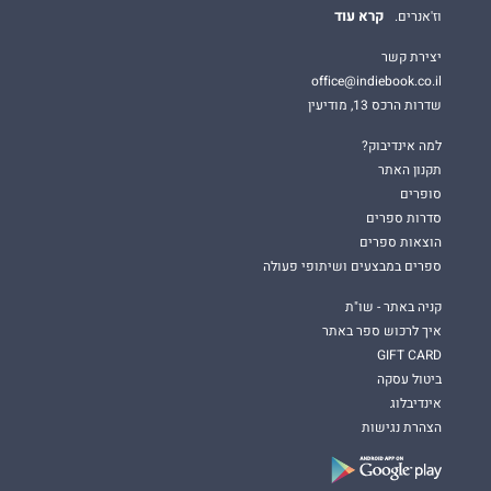
קרא עוד
וז'אנרים.
יצירת קשר
office@indiebook.co.il
שדרות הרכס 13, מודיעין
למה אינדיבוק?
תקנון האתר
סופרים
סדרות ספרים
הוצאות ספרים
ספרים במבצעים ושיתופי פעולה
קניה באתר - שו"ת
איך לרכוש ספר באתר
GIFT CARD
ביטול עסקה
אינדיבלוג
הצהרת נגישות