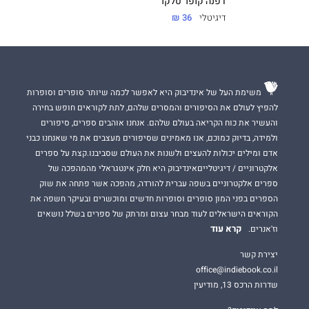
דפנה קופר טלקר
דיגיטלי
36 ₪
משימת העל של אינדיבוק היא לאפשר לכמה שיותר סופרים וסופרות
להפיץ לעולם את הסיפורים והמסרים שלהם, לתת לקוראים חופש בחירה
והעשיר את כוח הקריאה בעולם שלהם. אנחנו אוהבים ספרים, סיפורים
ולמידה, בדיוק כמוכם, אנו מאמינים שסיפורים מעצבים את מי שאנחנו כבני
אדם ומילים יכולות להעצים ולשנות את העולם שסביבנו.קצת על ספרים
אלקטרוניים / דיגיטלייםאינדיבוק היא חלק אינטגראלי מהמהפכה של
ספרים אלקטרוניים בשפה עברית להורדה, מהפכה אשר פתחה את שוק
הספרים בפני המון סופרים וסופרות חדשים ומוכשרים ובעיקר חשפה את
הקוראים הישראלים לעוד מבחר עצום ומרתק של ספרים בשלל נושאים
קרא עוד
וז'אנרים.
יצירת קשר
office@indiebook.co.il
שדרות הרכס 13, מודיעין