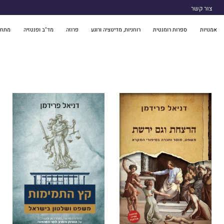
צור קשר
אמנויות
ספרות רומנטית
רוחניות, מדיטציה ורוגע
פרוזה
מד"ב ופנטזיה
מתח 