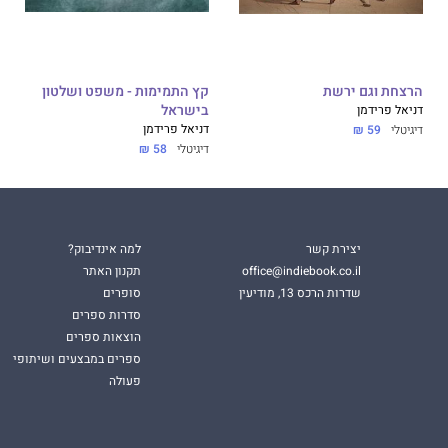
הרצחת וגם ירשת
קץ התמימות - משפט ושלטון
דניאל פרידמן
בישראל
דניאל פרידמן
דיגיטלי
59 ₪
דיגיטלי
58 ₪
יצירת קשר
למה אינדיבוק?
office@indiebook.co.il
תקנון האתר
שדרות הרכס 13, מודיעין
סופרים
סדרות ספרים
הוצאות ספרים
ספרים במבצעים ושיתופי
פעולה