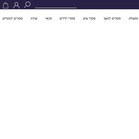
ופעולה
ספרים לנוער
ספרי עיון
ספרי ילדים
פנאי
שירה
ספרים למנויים