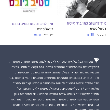
איך לחשוב כמו ביל גייטס
איך לחשוב כמו סטיב ג'ובס
דניאל סמית
דניאל סמית
דיגיטלי
38 ₪
דיגיטלי
38 ₪
משימת העל של אינדיבוק היא לאפשר לכמה שיותר סופרים וסופרות
להפיץ לעולם את הסיפורים והמסרים שלהם, לתת לקוראים חופש בחירה
והעשיר את כוח הקריאה בעולם שלהם. אנחנו אוהבים ספרים, סיפורים
ולמידה, בדיוק כמוכם, אנו מאמינים שסיפורים מעצבים את מי שאנחנו כבני
אדם ומילים יכולות להעצים ולשנות את העולם שסביבנו.קצת על ספרים
אלקטרוניים / דיגיטלייםאינדיבוק היא חלק אינטגראלי מהמהפכה של
ספרים אלקטרוניים בשפה עברית להורדה, מהפכה אשר פתחה את שוק
הספרים בפני המון סופרים וסופרות חדשים ומוכשרים ובעיקר חשפה את
הקוראים הישראלים לעוד מבחר עצום ומרתק של ספרים בשלל נושאים