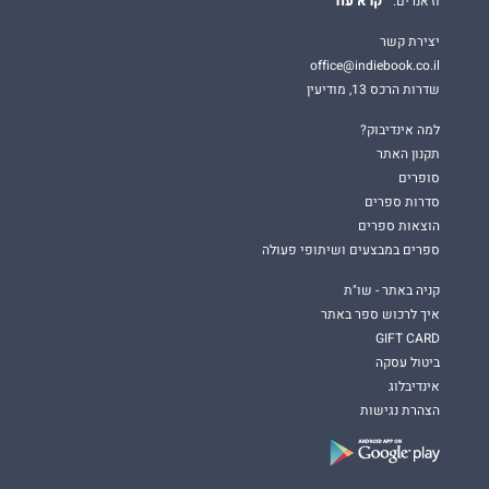
קרא עוד
וז'אנרים.
יצירת קשר
office@indiebook.co.il
שדרות הרכס 13, מודיעין
למה אינדיבוק?
תקנון האתר
סופרים
סדרות ספרים
הוצאות ספרים
ספרים במבצעים ושיתופי פעולה
קניה באתר - שו"ת
איך לרכוש ספר באתר
GIFT CARD
ביטול עסקה
אינדיבלוג
הצהרת נגישות